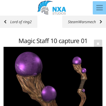
Lord of ring2
SteamWarsmech
Magic Staff 10 capture 01